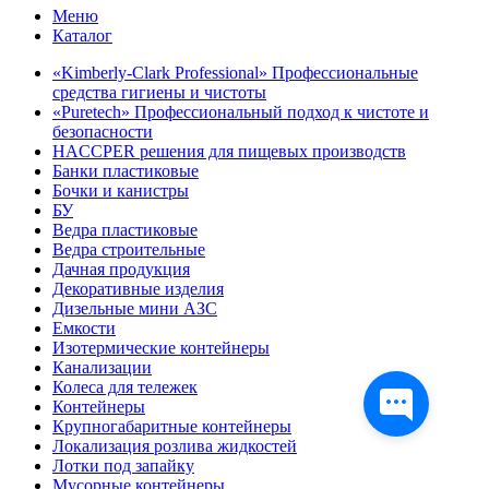
Меню
Каталог
«Kimberly-Clark Professional» Профессиональные
средства гигиены и чистоты
«Puretech» Профессиональный подход к чистоте и
безопасности
HACCPER решения для пищевых производств
Банки пластиковые
Бочки и канистры
БУ
Ведра пластиковые
Ведра строительные
Дачная продукция
Декоративные изделия
Дизельные мини АЗС
Емкости
Изотермические контейнеры
Канализации
Колеса для тележек
Контейнеры
Крупногабаритные контейнеры
Локализация розлива жидкостей
Лотки под запайку
Мусорные контейнеры