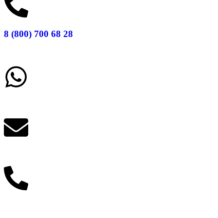
8 (800) 700 68 28
Заказать звонок
Написать в What'sApp
info@balttara.com
Связаться с руководством