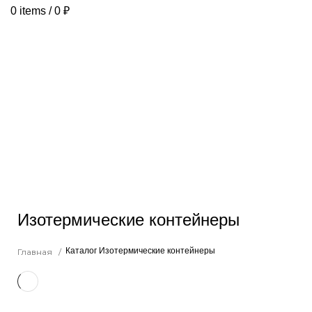
0
items
/
0
₽
КАТАЛОГ
БАНКИ ПЛАСТИКОВЫЕ
ВЕДРА ПЛАСТИКОВЫЕ
ЯЩИКИ ПЛАСТИКОВЫЕ
АКЦИИ
ВСЕ КАТЕГОРИИ
Изотермические контейнеры
Каталог
Изотермические контейнеры
Главная /