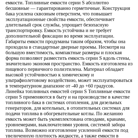
емкости. Топливные емкости серии S абсолютно
бесшовные — гарантированно герметичные. Конструкция
бака усилена сквозным отверстием, что повышает
эксплуатационные свойства емкости, обеспечивает
длительный срок службы, упрощает безопасную
транспортировку. Емкость устойчива и не требует
дополнительной фиксации во время эксплуатации.
Габариты емкости продуманы таким образом, чтобы она
проходила в стандартные дверные проемы. Несмотря на
большую вместимость, компактные размеры и плоская
форма позволяют разместить емкость серии S вдоль стены,
значительно экономя пространство. Емкость изготовлена из
пищевого первичного полиэтилена. Материал обладает
высокой устойчивостью к химическому и
ультрафиолетовому воздействию, может эксплуатироваться
в температурном диапазоне от -40 до +60 градусов.
Линейка топливных емкостей серии S Топливные емкости
серии S применяются в быту и на производстве в качестве
топливного бака в системах отопления, для дизельных
генераторов, для котельных, в отопительных системах для
подачи топлива в обогревательные котлы. По желанию
емкость может быть укомплектована отводами, кранами,
уровнемерами, выключателями уровня, системой забора
топлива. Возможно изготовление усиленной емкости под
увеличенную плотность жидкости, а также емкости в