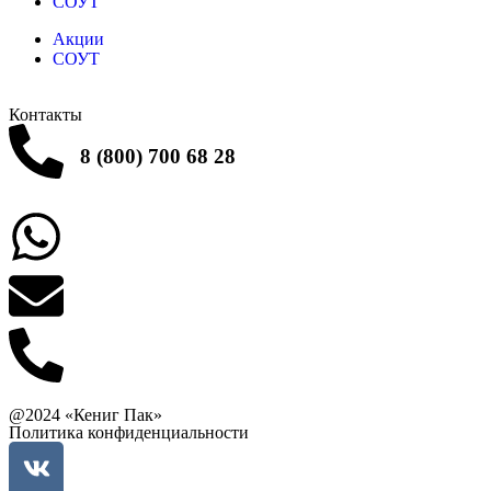
СОУТ
Акции
СОУТ
Контакты
8 (800) 700 68 28
Заказать звонок
Написать в What'sApp
info@balttara.com
Связаться с руководством
@2024 «Кениг Пак»
Политика конфиденциальности