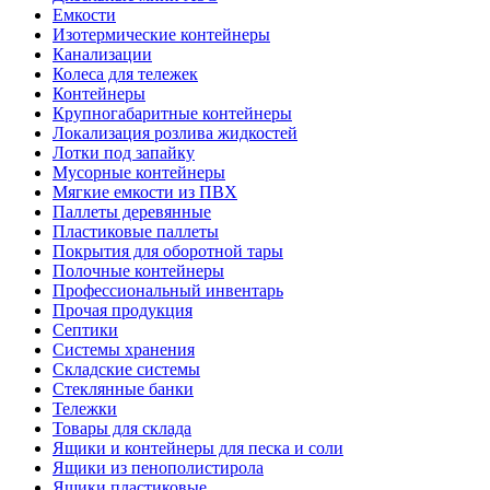
Емкости
Изотермические контейнеры
Канализации
Колеса для тележек
Контейнеры
Крупногабаритные контейнеры
Локализация розлива жидкостей
Лотки под запайку
Мусорные контейнеры
Мягкие емкости из ПВХ
Паллеты деревянные
Пластиковые паллеты
Покрытия для оборотной тары
Полочные контейнеры
Профессиональный инвентарь
Прочая продукция
Септики
Системы хранения
Складские системы
Стеклянные банки
Тележки
Товары для склада
Ящики и контейнеры для песка и соли
Ящики из пенополистирола
Ящики пластиковые