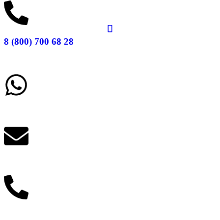
8 (800) 700 68 28
Заказать звонок
Написать в What'sApp
info@balttara.com
Связаться с руководством