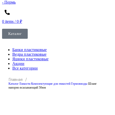
0
items
/
0
₽
Каталог
Банки пластиковые
Ведра пластиковые
Ящики пластиковые
Акции
Все категории
Главная /
Каталог
Емкости
Комплектующие для емкостей
Гермовводы
Шланг
напорно-всасывающий 50мм
Click to enlarge