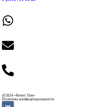
Заказать звонок
Написать в What'sApp
info@balttara.com
Связаться с руководством
@2024 «Кениг Пак»
Политика конфиденциальности