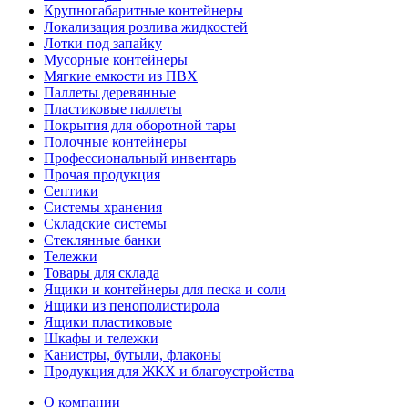
Крупногабаритные контейнеры
Локализация розлива жидкостей
Лотки под запайку
Мусорные контейнеры
Мягкие емкости из ПВХ
Паллеты деревянные
Пластиковые паллеты
Покрытия для оборотной тары
Полочные контейнеры
Профессиональный инвентарь
Прочая продукция
Септики
Системы хранения
Складские системы
Стеклянные банки
Тележки
Товары для склада
Ящики и контейнеры для песка и соли
Ящики из пенополистирола
Ящики пластиковые
Шкафы и тележки
Канистры, бутыли, флаконы
Продукция для ЖКХ и благоустройства
О компании