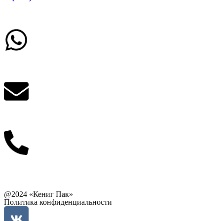
Заказать звонок
Написать в What'sApp
info@balttara.com
Связаться с руководством
@2024 «Кениг Пак»
Политика конфиденциальности