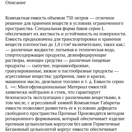
Описание
Компактная емкость объемом 750 литров — отличное
решение для хранения веществ в условиях ограниченного
пространства. Специальная форма баков серии L
обеспечивает их жесткость и устойчивость на поверхности.
Емкость предназначена для транспортировки и хранения
веществ плотностью до 1,0 г/см³ включительно, таких как::
— различные жидкости: питьевая и техническая вода,
спиртосодержащие продукты, дезинфицирующие
растворы, моющие средства — различные пищевые
продукты — сыпучие, порошкообразные,
гранулированные, вязкие и пастообразные продукты —
агрессивные вещества: удобрения, лаки и краски,
машинное масло, дизельное топливо и т. д. Емкости серии
L «»: Многофункциональные Материал емкостей
химически нейтрален и стоек, что гарантирует
безопасность эксплуатации с различными веществами, в
том числе, с агрессивной химией Компактные Габариты
емкости позволяют разместить ее в условиях дефицита
свободного пространства Прочные Производятся методом
ротационного формования, который обеспечивает изделие
прочным цельнолитым корпусом без швов Герметичные
Бесшовный цельнолитой корпус емкости обеспечивает