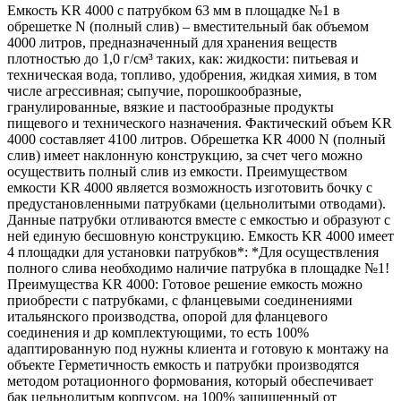
Емкость KR 4000 с патрубком 63 мм в площадке №1 в
обрешетке N (полный слив) – вместительный бак объемом
4000 литров, предназначенный для хранения веществ
плотностью до 1,0 г/см³ таких, как: жидкости: питьевая и
техническая вода, топливо, удобрения, жидкая химия, в том
числе агрессивная; сыпучие, порошкообразные,
гранулированные, вязкие и пастообразные продукты
пищевого и технического назначения. Фактический объем KR
4000 составляет 4100 литров. Обрешетка KR 4000 N (полный
слив) имеет наклонную конструкцию, за счет чего можно
осуществить полный слив из емкости. Преимуществом
емкости KR 4000 является возможность изготовить бочку с
предустановленными патрубками (цельнолитыми отводами).
Данные патрубки отливаются вместе с емкостью и образуют с
ней единую бесшовную конструкцию. Емкость KR 4000 имеет
4 площадки для установки патрубков*: *Для осуществления
полного слива необходимо наличие патрубка в площадке №1!
Преимущества KR 4000: Готовое решение емкость можно
приобрести с патрубками, c фланцевыми соединениями
итальянского производства, опорой для фланцевого
соединения и др комплектующими, то есть 100%
адаптированную под нужны клиента и готовую к монтажу на
объекте Герметичность емкость и патрубки производятся
методом ротационного формования, который обеспечивает
бак цельнолитым корпусом, на 100% защищенный от