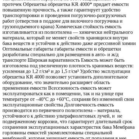
протечек Обрешетка обрешетка KR 4000* придает емкости
повышенную прочность, а также гарантирует удобство
транспортировки и проведения погрузочно-разгрузочных
работ (отверстия в поддоне для вилочного погрузчика и
грузоподъемного крана) Химическая стойкость емкость
изготавливается из полиэтилена — химически нейтрального
материала, который не меняет свойств хранящихся внутри
бака веществ и устойчив к действию даже агрессивной химии
Оптимальные габариты габариты емкости и обрешетки
разработаны специально для размещения в авто- и ж/д
транспорте Широкая вариативность Емкость может быть
изготовлена под увеличенную плотность хранимых веществ:
усиленная до 1,2 г/см³ и до 1,5 г/см³ Удобство эксплуатации
обрешетка KR 4000 позволяет установить дополнительное
оборудование, что значительно расширяет область
применения емкости Всесезонность емкость может
эксплуатироваться как в помещении, так и на улице при
температуре от –40°С до +60°С, сохраняя без изменений свои
эксплуатационные свойства Долговечность емкость
производится из первичного полиэтилена – материала,
устойчивого к действию ультрафиолетовых лучей, и не
подверженному коррозии, что гарантирует длительный срок
сохранения эксплуатационных характеристик бака Мембрана
горловины емкостей укомплектованы специальной
мембраной, которая защищает емкость от попадания в нее