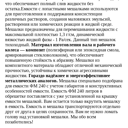
что обеспечивает полный слив жидкости без
остатка.Емкости с лопастными мешалками используются
для приготовления и поддержания консистенции
различных растворов, создания маловязких эмульсий,
растворения или химических реакции в жидкой среде.
Мешалки предназначены для перемешивания жидкости с
максимальной плотностью 1,3 г/см, динамической
вязкостью жидкой фазы ‐ 1 Ра/сек. Данный тип мешалок
тихоходный.
Материал изготовления вала и рабочего
колеса — композит
(полиэфирная или эпоксидная смола,
армированная стекловолокном), что обеспечивает
повышенную стойкость к абразиву. Мешалки из
композитного материала обладают отличной механической
прочностью, устойчивы к химически агрессивными
жидкостям.
Гораздо надёжнее и энергоэффективнее
металлических аналогов.
Мешалка специально подобрана
для емкости ФМ 240 с учетом габаритов и конструктивных
особенностей емкости. Емкость ФМ 240 литров в
обрешетке поставляется с уже установленной на крышку
емкости мешалкой. Вам остается только вкрутить мешалку
в емкость. Емкость и мешалка транспортируются отдельно
друг от друга в целях сохранности. Вам не нужно ломать
голову над установкой мешалки. Мы обо всем
позаботились!