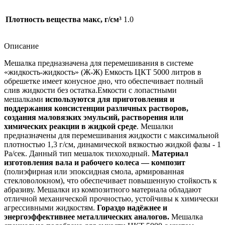
Плотность вещества макс, г/см³
1.0
Описание
Мешалка предназначена для перемешивания в системе
«жидкость-жидкость» (Ж-Ж) Емкость ЦКТ 5000 литров в
обрешетке имеет конусное дно, что обеспечивает полный
слив жидкости без остатка.Емкости с лопастными
мешалками
используются для приготовления и
поддержания консистенции различных растворов,
создания маловязких эмульсий, растворения или
химических реакции в жидкой среде
. Мешалки
предназначены для перемешивания жидкости с максимальной
плотностью 1,3 г/см, динамической вязкостью жидкой фазы ‐ 1
Ра/сек. Данный тип мешалок тихоходный.
Материал
изготовления вала и рабочего колеса — композит
(полиэфирная или эпоксидная смола, армированная
стекловолокном), что обеспечивает повышенную стойкость к
абразиву. Мешалки из композитного материала обладают
отличной механической прочностью, устойчивы к химически
агрессивными жидкостям.
Гораздо надёжнее и
энергоэффективнее металлических аналогов.
Мешалка