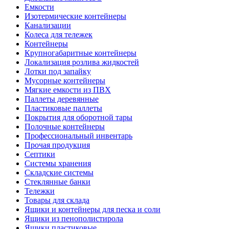
Емкости
Изотермические контейнеры
Канализации
Колеса для тележек
Контейнеры
Крупногабаритные контейнеры
Локализация розлива жидкостей
Лотки под запайку
Мусорные контейнеры
Мягкие емкости из ПВХ
Паллеты деревянные
Пластиковые паллеты
Покрытия для оборотной тары
Полочные контейнеры
Профессиональный инвентарь
Прочая продукция
Септики
Системы хранения
Складские системы
Стеклянные банки
Тележки
Товары для склада
Ящики и контейнеры для песка и соли
Ящики из пенополистирола
Ящики пластиковые